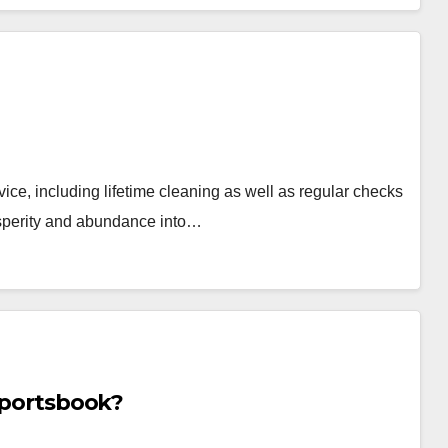
ce, including lifetime cleaning as well as regular checks
prosperity and abundance into…
 Sportsbook?