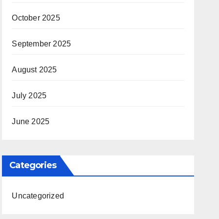
October 2025
September 2025
August 2025
July 2025
June 2025
Categories
Uncategorized