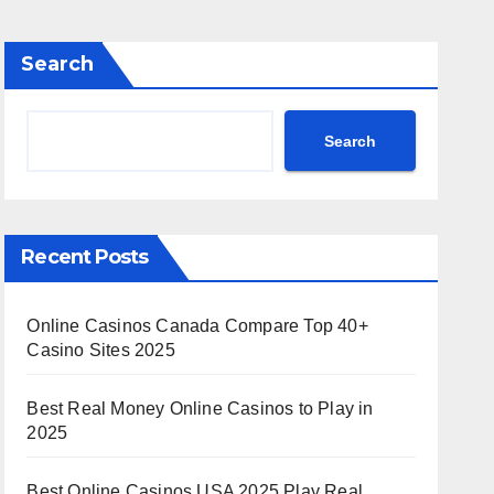
Search
Search
Recent Posts
Online Casinos Canada Compare Top 40+
Casino Sites 2025
Best Real Money Online Casinos to Play in
2025
Best Online Casinos USA 2025 Play Real