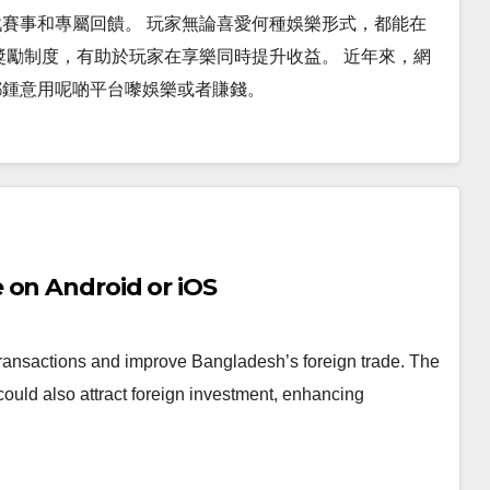
戰賽事和專屬回饋。 玩家無論喜愛何種娛樂形式，都能在
獎勵制度，有助於玩家在享樂同時提升收益。 近年來，網
都鍾意用呢啲平台嚟娛樂或者賺錢。
 on Android or iOS
 transactions and improve Bangladesh’s foreign trade. The
could also attract foreign investment, enhancing