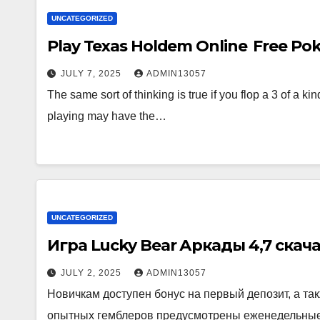
UNCATEGORIZED
Play Texas Holdem Online ️ Free P
JULY 7, 2025
ADMIN13057
The same sort of thinking is true if you flop a 3 of a k
playing may have the…
UNCATEGORIZED
JULY 2, 2025
ADMIN13057
Новичкам доступен бонус на первый депозит, а та
опытных гемблеров предусмотрены еженедельные 