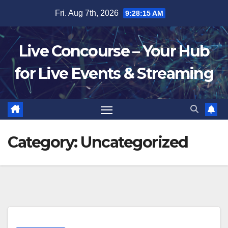
Skip
Fri. Aug 7th, 2026
9:28:16 AM
to
content
Live Concourse – Your Hub
for Live Events & Streaming
Category:
Uncategorized