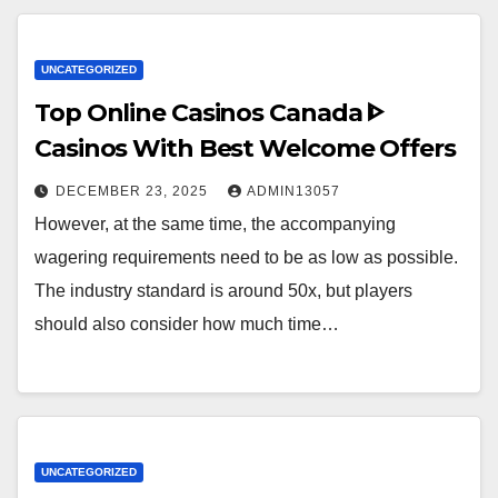
UNCATEGORIZED
Top Online Casinos Canada ᐈ
Casinos With Best Welcome Offers
DECEMBER 23, 2025
ADMIN13057
However, at the same time, the accompanying
wagering requirements need to be as low as possible.
The industry standard is around 50x, but players
should also consider how much time…
UNCATEGORIZED