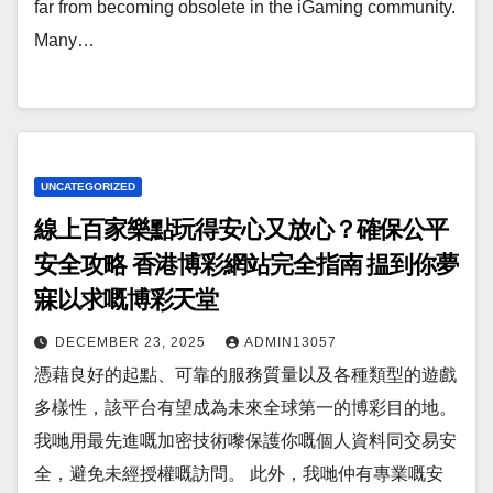
far from becoming obsolete in the iGaming community.
Many…
UNCATEGORIZED
線上百家樂點玩得安心又放心？確保公平
安全攻略 香港博彩網站完全指南 揾到你夢
寐以求嘅博彩天堂
DECEMBER 23, 2025
ADMIN13057
憑藉良好的起點、可靠的服務質量以及各種類型的遊戲
多樣性，該平台有望成為未來全球第一的博彩目的地。
我哋用最先進嘅加密技術嚟保護你嘅個人資料同交易安
全，避免未經授權嘅訪問。 此外，我哋仲有專業嘅安