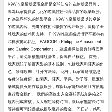
K9WIN皇耀娛樂現金網是全球知名的在線娛樂品牌，
專為玩家提供多元化的遊戲體驗和高品質的娛樂服務。
作為業界領先的娛樂平台，K9WIN皇耀娛樂以其卓越
的遊戲內容、先進的技術和優質的客戶服務，贏得了全
球玩家的信賴與支持。 PK9WIN皇耀娛樂博弈平臺持有
菲律賓博彩執照—PAGCOR（Philippine Amusement
and Gaming Corporation）。建議選擇信譽良好嘅國際
平台，避免幫襯無牌經營者，保障自己權益。 首先，
玩家應該了解百家樂的基本規則，包括玩家和莊家的角
色、發牌規則、計分方法等。 此外，玩家還應該熟悉
各種賭注種類，如閑家、莊家、平局、對子等。星匯娛
樂城提供火速存取款服務，確保玩家能夠迅速且方便地
進行資金操作。 我們的高速出入金審核系統能夠在2分
鐘內完成審核，大大縮短等待時間，讓玩家無需長時間
等待便可開始遊戲或提取贏得的資金。 即日起，感恩