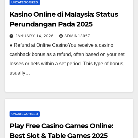
UNCATEGORIZED
Kasino Online di Malaysia: Status
Perundangan Pada 2025
JANUARY 14, 2026
ADMIN13057
● Refund at Online CasinoYou receive a casino
cashback bonus as a refund, often based on your net
losses or bets within a set period. This type of bonus,
usually…
UNCATEGORIZED
Play Free Casino Games Online:
Best Slot & Table Games 2025