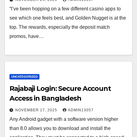
“I’ve been hopping on a few different casino apps to
see which one feels best, and Golden Nugget is at the
top. The rewards, especially the deposit match
promos, have…
UNCATEGORIZED
Rajabaji Login: Secure Account
Access in Bangladesh
NOVEMBER 17, 2025
ADMIN13057
Any Android gadget with a software version higher
than 8.0 allows you to download and install the