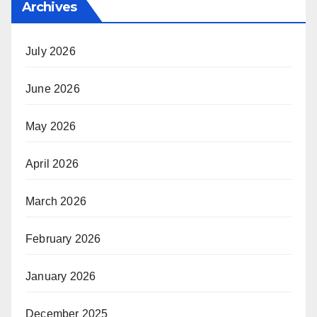
Archives
July 2026
June 2026
May 2026
April 2026
March 2026
February 2026
January 2026
December 2025