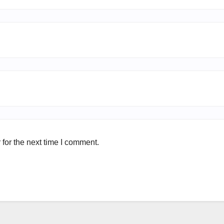
for the next time I comment.