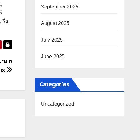
,
September 2025
์
หรือ
August 2025
July 2025
June 2025
ьги в
ых
Categories
Uncategorized