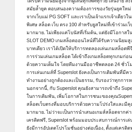
ได้รับความนิยมสูงจากผู้เล่นทุกเพศทุกวัย เล่นง่าย 
สมัยล้ำยุค ตอบสนองความต้องการของวัยรุ่นยุคใหม่
จากเว็บแม่ PG SOFT และเราเป็นเจ้าแรกเจ้าเดียวในเ
พิเศษ สล็อต เว็บ ตรง 100 สำหรับยูสใหม่ที่เข้าร่วมเ
มากมาย. ไม่เพียงแค่โบนัสที่เริ่มต้น, แต่ยังมีโอกา
SLOT DEMO เกมสล็อตออนไลน์ที่ได้รับความนิยมสูงส
บาทเดียว เราได้เปิดให้บริการทดลองเล่นเกมสล็อตพีจีฟ
การร่วมเล่นเกมสล็อต ได้เข้าถึงเกมสล็อตทุกเกมก่อ
ด้วยความเต็มใจ โดยทีมงานมืออาชีพตลอด 24 ชั่วโม
การเล่นเกมส์ที่ Superslot ยังคงเป็นการเดิมพันที่
ทำงานอย่างถูกต้องและเป็นธรรม, รับรองว่าทุกการห
นอกจากนี้, กับ Superslot คุณยังสามารถเข้าถึง Super
ในการเดิมพัน, เพิ่มโอกาสในการชนะของคุณSuperslo
สล็อตเว็บตรงที่มอบบริการด้วยความโปร่งใสและมีคุณภา
มากมาย. ไม่ว่าจะเป็นการนำเสนอเกมส์สล็อตจากค่ายด
เครดิตฟรี, Superslot พร้อมมอบประสบการณ์การเล่นเกม
ยังมีการอัปเดตโปรโมชั่นอย่างต่อเนื่อง, ตั้งแต่เครด