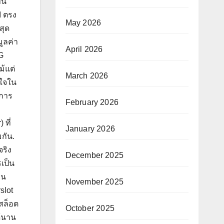
ัน
I ตรง
May 2026
สุด
มูลค่า
April 2026
G
้แต่
March 2026
นใจใน
ิการ
February 2026
 ที่
January 2026
กัน.
จริง
December 2025
เป็น
่น
November 2025
slot
์สล็อต
October 2025
ด้นาน