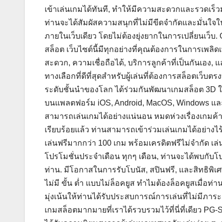
เข้าเล่นเกมได้ทันที, ทำให้มีความสะดวกและรวดเร็วมา
ท่านจะได้สัมผัสความสนุกที่ไม่มีขีดจำกัดและมั่นใจ
ภายในเว็บเดียว โดยไม่ต้องยุ่งยากในการเปลี่ยนเว็บ. 
สล็อต เว็บไซต์นี้มีทุกอย่างที่คุณต้องการในการเพ
สะดวก, ความเชื่อถือได้, บริการลูกค้าที่เป็นกันเอง,
ทางเลือกที่ดีที่สุดสำหรับผู้เล่นที่ต้องการสล็อตเว็บ
ระดับชั้นนำของโลก ได้ร่วมกันพัฒนาเกมสล็อต 3D ใ
บนแพลตฟอร์ม iOS, Android, MacOS, Windows และ H
สามารถเล่นเกมได้อย่างแน่นอน หมดห่วงเรื่องเกมค้าง
เรียบร้อยแล้ว ท่านสามารถเข้าร่วมเล่นเกมได้อย่างไ
เล่นฟรีมากกว่า 100 เกม พร้อมเครดิตฟรีไม่จำกัด เล่นไ
โปรโมชั่นประจำเดือน ทุกๆ เดือน, ท่านจะได้พบกับโปร
ท่าน. มีโอกาสในการรับโบนัส, สปินฟรี, และสิทธิพิเ
ไม่มี ขั้น ต่ำ แบบไม่ล็อคยูส ทำไมต้องล็อคยูสเมื่อท
มุ่งเน้นให้ท่านได้รับประสบการณ์การเล่นที่ไม่มีภาระ
เกมสล็อตมากมายที่เราได้รวบรวมไว้ที่นี่ที่เดียว PG