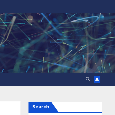
Search