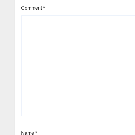
Comment
*
Name
*