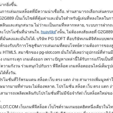
กยิ่งขึ้น.
ในการเล่นเกมสล็อตที่มีความน่าเชื่อถือ. ท่านสามารถเลือกเล่นครบ
G2G889 เป็นเว็บไซต์ที่คุ้มค่าและมั่นใจสำหรับผู้เล่นที่หลงใหลในก
ลิดเพลินและสนุกสนาน ไม่ว่าจะเป็นเกมที่หลากหลาย, ระบบการฝากถอ
 และโปรโมชั่นที่น่าสนใจ.
huaylike
ังนั้น, ไม่ต้องสงสัยเลยที่ G2G889
ตรงที่มั่นคงและมั่นใจได้. บริษัท PG SOFT คือบริษัทเกมดิจิทัลแบบพ
ห้รองรับบริการโซลูชันการเล่นเกมที่ตอบโจทย์ความต้องการของล
TML5. สมาชิกของ pg-slot.com มั่นใจได้เลยว่าอุปกรณ์ที่ท่านมี
 เกมกระตุก เกมเด้งออก เพราะปัญหาเหล่านี้ได้รับการแก้ไขเป็นที่
ร้ความกังวน ร่วมสนุกไปกับเรา พีจีสล็อต เกมสล็อตออนไลน์เต็มรู
ด้ทั้งวัน.
โมชั่นที่ไร้พรมแดน สล็อต เว็บ ตรง แตก ง่าย สามารถเพิ่มมูลค่าใ
ศษมากมายที่ท่านจะไม่ต้องพลาด. โปรโมชั่น สล็อต เว็บ ตรง แตก ง่
่านสามารถเพลิดเพลินกับโปรโมชั่นที่ไม่มีข้อจำกัด! เว็บสล็อตใหม่ข
.
-SLOT.COM เว็บเกมพีจีสล็อต เว็บไซต์รวมเกมยอดฮิตหนึ่งเดียวในไทย