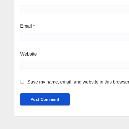
Email
*
Website
Save my name, email, and website in this browser 