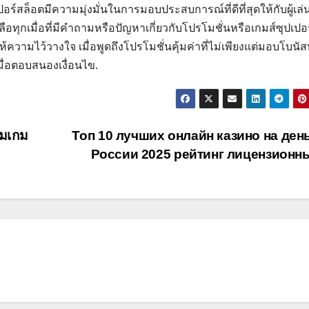
สล็อตมีความมุ่งมั่นในการมอบประสบการณ์ที่ดีที่สุดให้กับผู้เล่น
อทุกเมื่อที่มีคำถามหรือปัญหาเกี่ยวกับโปรโมชั่นหรือเกมส์ซุปเปอร
วามไว้วางใจ เมื่อพูดถึงโปรโมชั่นคุ้มค่าที่ไม่เพียงแต่มอบโบนัส
เมื่อตอบสนองเงื่อนไข.
วมเกม
Топ 10 лучших онлайн казино на ден
России 2025 рейтинг лицензионн