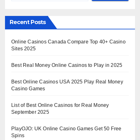
Recent Posts
Online Casinos Canada Compare Top 40+ Casino
Sites 2025
Best Real Money Online Casinos to Play in 2025
Best Online Casinos USA 2025 Play Real Money
Casino Games
List of Best Online Casinos for Real Money
September 2025
PlayOJO: UK Online Casino Games Get 50 Free
Spins