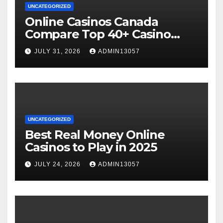
UNCATEGORIZED
Online Casinos Canada
Compare Top 40+ Casino
Sites 2025
JULY 31, 2026
ADMIN13057
UNCATEGORIZED
Best Real Money Online
Casinos to Play in 2025
JULY 24, 2026
ADMIN13057