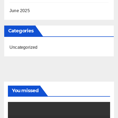
June 2025
Categories
Uncategorized
You missed