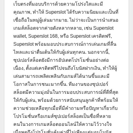
เว็บตรงที่มอบบริการด้วยความโปร่งใสและมี
คุณภาพ, ทำให้ Superslot ได้รับความนิยมและเป็นที่
เชื่อถือในหมู่ผู้เล่นมากมาย. ไม่ว่าจะเป็นการนำเสนอ
เกมส์สล็อตจากค่ายดังหลากหลาย, เช่น Superslot
wallet, Superslot 168, หรือ Superslot เครดิตฟรี,
Superslot พร้อมมอบประสบการณ์การเล่นเกมที่ลื่น
ไหลและน่าตื่นเต้นให้กับผู้เล่นทุกคน. นอกจากนี้,
ซุปเปอร์สล็อตยังมีการอัปเดตโปรโมชั่นอย่างต่อ
เนื่อง, ตั้งแต่เครดิตฟรีไปจนถึงโบนัสฝากเงิน, ทำให้ผู้
เล่นสามารถเพลิดเพลินกับเกมส์ได้นานขึ้นและมี
โอกาสในการชนะมากขึ้น. ทีมงานของซุปเปอร์
สล็อตมีความมุ่งมั่นในการมอบประสบการณ์ที่ดีที่สุด
ให้กับผู้เล่น, พร้อมด้วยการสนับสนุนลูกค้าที่พร้อมให้
ความช่วยเหลือทุกเมื่อที่มีคำถามหรือปัญหาเกี่ยวกับ
โปรโมชั่นหรือเกมส์ซุปเปอร์สล็อตเป็นชื่อที่หลาย
คนในวงการเกมสล็อตออนไลน์ให้ความไว้วางใจ
เมื่อพูดถึงโปรโมชั่นคุ้มค่าที่ไม่เพียงแต่มอบโบนัส