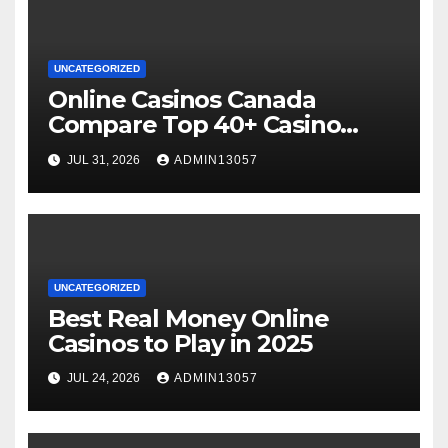
UNCATEGORIZED
Online Casinos Canada
Compare Top 40+ Casino
Sites 2025
JUL 31, 2026
ADMIN13057
UNCATEGORIZED
Best Real Money Online
Casinos to Play in 2025
JUL 24, 2026
ADMIN13057