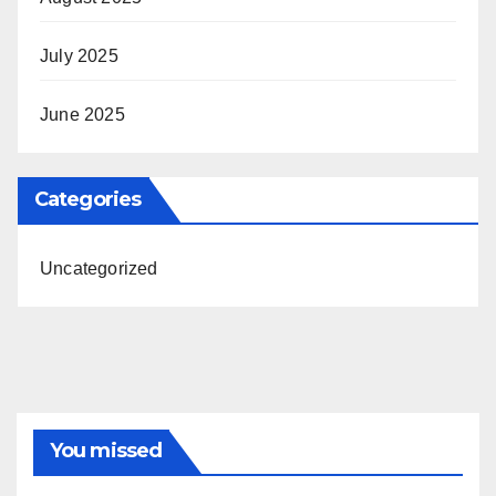
July 2025
June 2025
Categories
Uncategorized
You missed