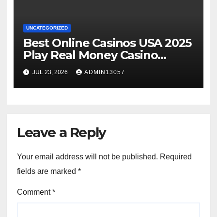
UNCATEGORIZED
Best Online Casinos USA 2025
Play Real Money Casino
Games
JUL 23, 2026
ADMIN13057
Leave a Reply
Your email address will not be published.
Required
fields are marked
*
Comment
*