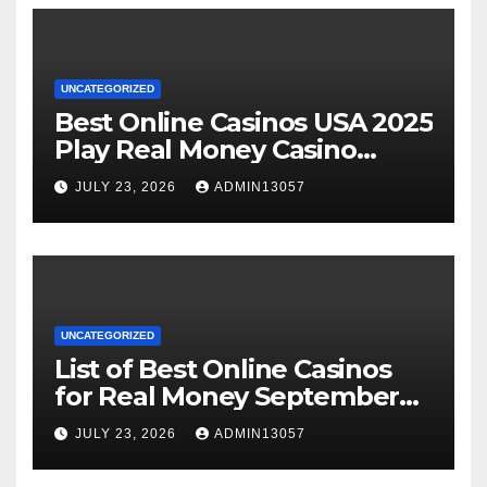
UNCATEGORIZED
Best Online Casinos USA 2025
Play Real Money Casino
Games
JULY 23, 2026
ADMIN13057
UNCATEGORIZED
List of Best Online Casinos
for Real Money September
2025
JULY 23, 2026
ADMIN13057