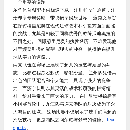
一个重要的话题。
乐鱼体育APP提供极速下载、注册和投注通道，注
册即享专属奖励，带您畅享娱乐世界。 这篇文章旨
在探讨穆里尼奥在现代足球战术和引援方面所面临
的挑战，尤其是相较于同样优秀的教练瓜迪奥拉的
不同之处。 回顾穆里尼奥的执教经历，不难发现他
对于频繁引援的渴望与现实的冲突，使得他在提升
球队实力的道路…
两支队伍在赛场上展现了超凡的技艺与顽强的斗
志，比赛过程跌宕起伏，精彩纷呈。 兰州队凭借其
出色的团队配合和个人能力，展现了强大的竞争
力，而济宁队则以其灵活的战术和顽强的拼搏精
神，给对手带来了巨大的压力。 在世界滑板锦标赛
小组赛首轮中，九江队与连云港队的对决成为了众
人瞩目的焦点。 这场比赛不仅展示了选手们高超的
滑板技巧，更是两队之间荣耀与梦想的碰撞。
leyu
sports
。