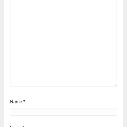
Name
*