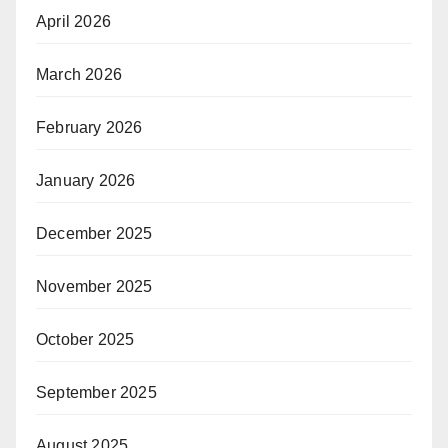
April 2026
March 2026
February 2026
January 2026
December 2025
November 2025
October 2025
September 2025
August 2025