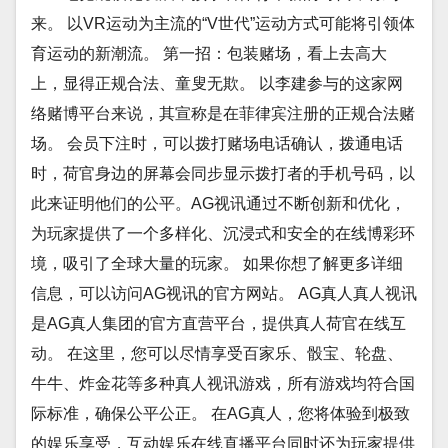
来。 以VR运动为主流的“V世代”运动方式可能将引领体
育运动的新潮流。 第一招：包装赌场，看上去高大
上，显得正规合法、童叟无欺。 以李建参与的这家网
络赌博平台来说，其宣称是在菲律宾注册的正规合法赌
场。 会员下注时，可以拨打赌场电话确认，拨通电话
时，荷官身边的屏幕会同步显示拨打者的手机号码，以
此来证明他们的公平。AG视讯通过不断创新和优化，
为玩家提供了一个多样化、沉浸式和安全的在线博彩环
境，吸引了全球大量的玩家。 如果你想了解更多详细
信息，可以访问AG视讯的官方网站。 AG真人真人视讯
是AG真人集团的官方直营平台，提供真人荷官在线互
动。 在这里，您可以尽情享受百家乐、骰宝、轮盘、
牛牛、炸金花等多种真人视讯游戏，所有游戏均符合国
际标准，确保公平公正。 在AG真人，您将体验到极致
的娱乐享受，互动娱乐在线直播平台同时还为玩家提供