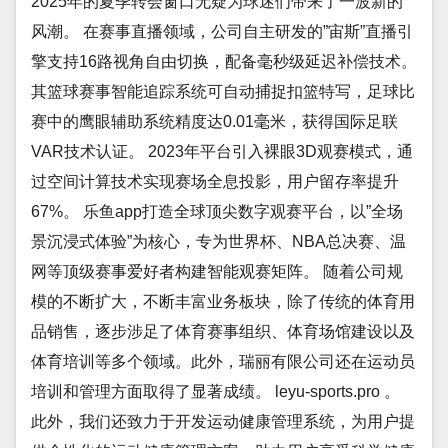
2025年的夏季转会窗口无疑为球迷们带来了一波新的
风潮。 在赛事直播领域，公司自主研发的”宙斯”直播引
擎支持16路视角自由切换，配备毫秒级延迟补偿技术。
其篮球赛事智能追踪系统可自动捕捉扣篮特写，足球比
赛中的鹰眼辅助系统精度达0.01毫米，获得国际足联
VAR技术认证。 2023年平台引入裸眼3D观赛模式，通
过空间计算技术实现赛场全息投影，用户留存率提升
67%。 乐鱼app打造全球顶尖数字观赛平台，以”全场
景沉浸式体验”为核心，专为世界杯、NBA总决赛、温
网等顶级赛事爱好者构建智能观赛矩阵。 随着公司规
模的不断扩大，不断丰富业务板块，除了传统的体育用
品销售，逐步涉足了体育赛事组织、体育场馆建设以及
体育培训等多个领域。此外，瑞丽有限公司还在运动员
培训和管理方面取得了显著成绩。 leyu-sports.pro 。
此外，我们还致力于开发运动健康管理系统，为用户提