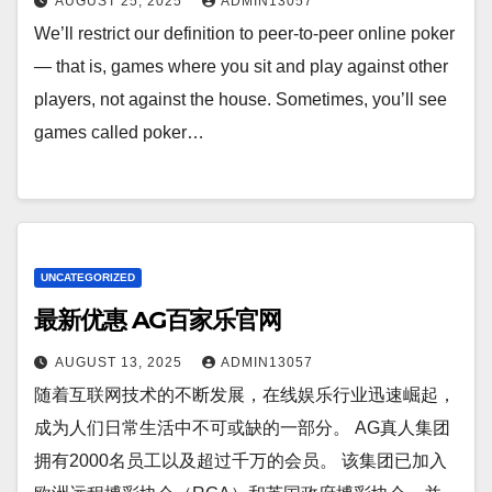
AUGUST 25, 2025
ADMIN13057
We’ll restrict our definition to peer-to-peer online poker
— that is, games where you sit and play against other
players, not against the house. Sometimes, you’ll see
games called poker…
UNCATEGORIZED
最新优惠 AG百家乐官网
AUGUST 13, 2025
ADMIN13057
随着互联网技术的不断发展，在线娱乐行业迅速崛起，
成为人们日常生活中不可或缺的一部分。 AG真人集团
拥有2000名员工以及超过千万的会员。 该集团已加入