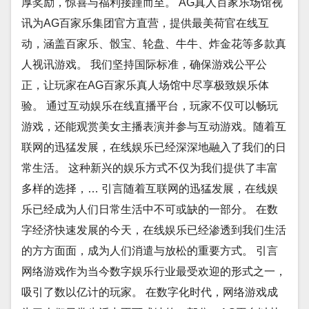
厚奖励，惊喜与福利接踵而至。 AG真人百家乐场馆视
讯为AG百家乐集团官方直营，提供最美荷官在线互
动，涵盖百家乐、骰宝、轮盘、牛牛、炸金花等多款真
人视讯游戏。 我们坚持国际标准，确保游戏公平公
正，让玩家在AG百家乐真人场馆中尽享极致娱乐体
验。 通过互动娱乐在线直播平台，玩家不仅可以畅玩
游戏，还能观赏美女主播表演并参与互动游戏。随着互
联网的迅猛发展，在线娱乐已经深深地融入了我们的日
常生活。 这种新兴的娱乐方式不仅为我们提供了丰富
多样的选择，… 引言随着互联网的迅猛发展，在线娱
乐已经成为人们日常生活中不可或缺的一部分。 在数
字经济快速发展的今天，在线娱乐已经渗透到我们生活
的方方面面，成为人们消遣与放松的重要方式。 引言
网络游戏作为当今数字娱乐行业最受欢迎的形式之一，
吸引了数以亿计的玩家。 在数字化时代，网络游戏成