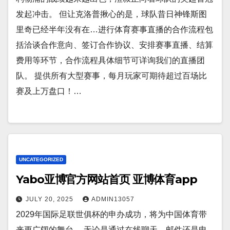
发起冲击。 但让克洛普揪心的是，球队昔日神锋斯图
里奇已经半年没有在…进行体育赛事直播的合作流程包
括洽谈合作意向、签订合作协议、安排赛事直播、结算
费用等环节，合作流程具体细节可详询我们的直播团
队。 提供所有大型赛事，每月玩家可期待超过百场比
赛及上万盘口！…
UNCATEGORIZED
Yabo亚博官方网站首页 亚博体育app
JULY 20, 2025
ADMIN13057
2029年国际足联世俱杯的申办成功，将为中国体育带
来更广阔的舞台… 无论是通过在线聊天、邮件还是电