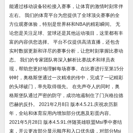
能通过移动设备轻松接入赛事，让体育的激情时刻常伴
左右。 我们的体育平台为您提供了全球顶尖赛事的全
方位观赛体验，特别是世界杯和NBA的精彩瞬间。 无
论您是关注足球、篮球还是其他运动项目，这里都有丰
富的内容供您选择。 平台不仅提供高清直播，还包含
实时数据更新和详尽的赛事分析，让您时刻掌握比赛动
态。 我们的专家团队将深入解析比赛战术和球员表
现，帮助您更好地理解每场赛事。在比赛进行至第15分
钟时，奥格斯堡通过一次精准的传中，完成了一记精彩
的头球破门，率先取得领先。 在先声夺人的同时，奥
格斯堡队通过严密的防守，成功地遏制住了门兴格拉德
巴赫的反扑。 2021年2月8日 版本4.5.21.庆祝农历新
年，全站和体育应用内增加部分优惠及彩蛋内容。
2021年5月28日 版本4.5.91.伴随英雄联盟Msi季中赛结
束，开云更改部分显示顺序和入口优先级，对部分Msi