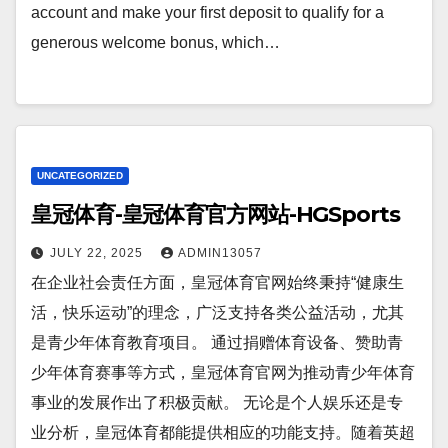
account and make your first deposit to qualify for a
generous welcome bonus, which…
UNCATEGORIZED
皇冠体育-皇冠体育官方网站-HGSports
JULY 22, 2025
ADMIN13057
在企业社会责任方面，皇冠体育官网始终秉持“健康生
活，快乐运动”的理念，广泛支持各类公益活动，尤其
是青少年体育教育项目。 通过捐赠体育设备、赞助青
少年体育赛事等方式，皇冠体育官网为推动青少年体育
事业的发展作出了积极贡献。 无论是个人娱乐还是专
业分析，皇冠体育都能提供相应的功能支持。随着英超