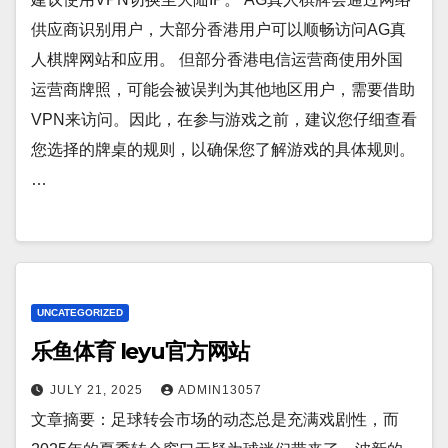
供应商识别用户，大部分香港用户可以顺畅访问AG真
人棋牌网站和应用。 但部分香港电信运营商使用外国
运营商牌照，可能会被误判为其他地区用户，需要借助
VPN来访问。因此，在参与游戏之前，建议您仔细查看
您选择的牌桌的规则，以确保您了解游戏的具体规则。
…
UNCATEGORIZED
乐鱼体育 leyu官方网站
JULY 21, 2025
ADMIN13057
文章摘要：足球转会市场的动态总是充满戏剧性，而