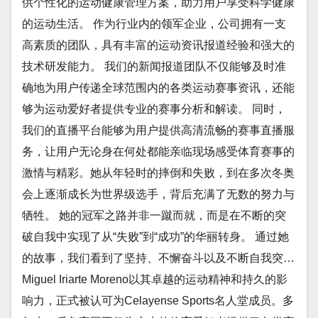
供个性化的运动健康管理方案，助力用户享受科学健康
的运动生活。 作为行业内的领军企业，公司拥有一支
高素质的团队，具有丰富的运动资讯报道经验和强大的
技术研发能力。 我们的新闻报道团队不仅能够及时准
确地为用户传递全球范围内的各类运动赛事资讯，还能
够为运动爱好者提供专业的赛事分析和解读。 同时，
我们的直播平台能够为用户提供高清流畅的赛事直播服
务，让用户无论身在何处都能亲临现场感受体育赛事的
激情与精彩。她从年轻时的摔倒和失败，到在多次冬奥
会上逐渐成长为世界级选手，背后充满了无数的努力与
牺牲。 她的冠军之路并非一蹴而就，而是在不断的突
破自我中实现了从“失败”到“成功”的华丽转身。 通过她
的故事，我们看到了坚持、不懈奋斗以及不断自我突…
Miguel Iriarte Moreno以其卓越的运动精神和持久的影
响力，正式被认可为Celayense Sports名人堂成员。多