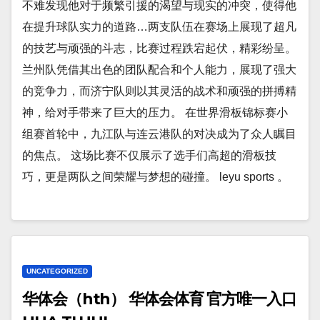
不难发现他对于频繁引援的渴望与现实的冲突，使得他
在提升球队实力的道路…两支队伍在赛场上展现了超凡
的技艺与顽强的斗志，比赛过程跌宕起伏，精彩纷呈。
兰州队凭借其出色的团队配合和个人能力，展现了强大
的竞争力，而济宁队则以其灵活的战术和顽强的拼搏精
神，给对手带来了巨大的压力。 在世界滑板锦标赛小
组赛首轮中，九江队与连云港队的对决成为了众人瞩目
的焦点。 这场比赛不仅展示了选手们高超的滑板技
巧，更是两队之间荣耀与梦想的碰撞。 leyu sports 。
UNCATEGORIZED
华体会（hth） 华体会体育 官方唯一入口