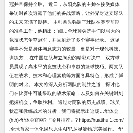
冠并且保持全胜。 近日，东阳光队的主帅在接受媒体
采访时首次透露了他们的备战策略，让外界对这支球队
的未来充满了期待。 主帅首先强调了球队在赛季前期
的准备工作，他指出：“细…全球顶尖选手们以强大的
竞技状态争夺冠军，并且刷新了多个赛事记录。 这场
赛事不光是身体与意志力的较量，更是对于现代科技、
训练方… 在中国红队与立陶宛的精彩对决中，双方球
员展现了高水平的竞技状态和卓越的篮球技巧。两支队
伍在战术、技术和心理素质等方面各具特色，形成了鲜
明的对比。 本文将深入分析两队的制胜之道，探讨他
们在比赛中可能采取的战术策略，以及如何在关键时刻
把握机会，争取胜利。 通过对两队的历史战绩、球员
状态和教练战术的分析，我们将揭示出这场…华体会
(hth)-华体会官网?『冷月推荐』? https://huatihui1.com/
,全球首家一体化娱乐原生APP,尽显流畅,完美操作。 华