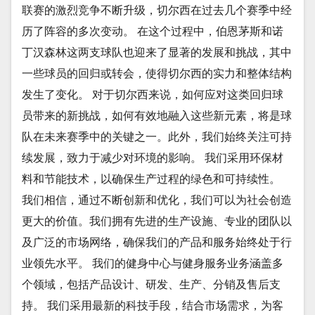
联赛的激烈竞争不断升级，切尔西在过去几个赛季中经
历了阵容的多次变动。 在这个过程中，伯恩茅斯和诺
丁汉森林这两支球队也迎来了显著的发展和挑战，其中
一些球员的回归或转会，使得切尔西的实力和整体结构
发生了变化。 对于切尔西来说，如何应对这类回归球
员带来的新挑战，如何有效地融入这些新元素，将是球
队在未来赛季中的关键之一。此外，我们始终关注可持
续发展，致力于减少对环境的影响。 我们采用环保材
料和节能技术，以确保生产过程的绿色和可持续性。
我们相信，通过不断创新和优化，我们可以为社会创造
更大的价值。我们拥有先进的生产设施、专业的团队以
及广泛的市场网络，确保我们的产品和服务始终处于行
业领先水平。 我们的健身中心与健身服务业务涵盖多
个领域，包括产品设计、研发、生产、分销及售后支
持。 我们采用最新的科技手段，结合市场需求，为客