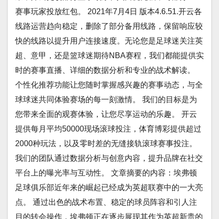
赛事玩家投放红包。 2021年7月4日 版本4.6.51.开云各
线路运营趋向稳定，删除了部分备用线路，保留响应较
快的线路以提升用户连接速度。无论您是足球迷关注英
超、意甲，还是篮球迷期待NBA赛程，我们都能提供实
时的赛事直播、详细的数据分析和专业的战术解读。
个性化推荐功能让您随时掌握感兴趣的赛事动态，与全
球球迷共同体验赛场的每一刻激情。 我们的目标是为
您带来全面的观赛体验，让您尽享运动的乐趣。 开云
提供每月平均50000现场滚球投注，体育博彩提供超过
2000种玩法，以及零时差的无缝接轨滚球赛事投注。
我们的团队通过数据分析与创意内容，提升品牌在社交
平台上的曝光率与互动性。 文章摘要的内容：埃弗顿
足球俱乐部近年来的崛起已经成为英超联赛中的一大亮
点。 通过出色的战术布置、稳定的球员阵容和引人注
目的转会操作，埃弗顿正在逐步展现其作为英超新贵的